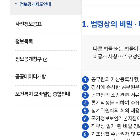
정보공개제도안내
1. 법령상의 비밀 ·
사전정보공표
정보목록
다른 법률 또는 법률이 
비공개 사항으로 규정
정보공개청구
공공데이터개방
공무원의 재산등록사항, 
1
감사에 종사한 공무원은 
2
보건복지 모바일앱 종합안내
공판전의 소송관련 서류 
3
통계작성을 위하여 수집된
4
징계위원회의 회의 내용 
5
국가정보보안기본지침에 의
6
직무상 알게 된 비밀 정
7
기초생활 수급권자 및 부양
8