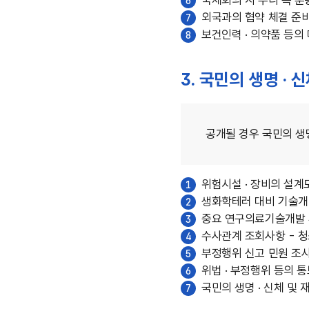
국제회의 시 우리 측 훈
6
외국과의 협약 체결 준
7
보건인력 · 의약품 등의
8
3. 국민의 생명 · 
공개될 경우 국민의 생
위험시설 · 장비의 설계
1
생화학테러 대비 기술개
2
중요 연구의료기술개발 
3
수사관계 조회사항 - 청
4
부정행위 신고 민원 조
5
위법 · 부정행위 등의 통
6
국민의 생명 · 신체 및 
7