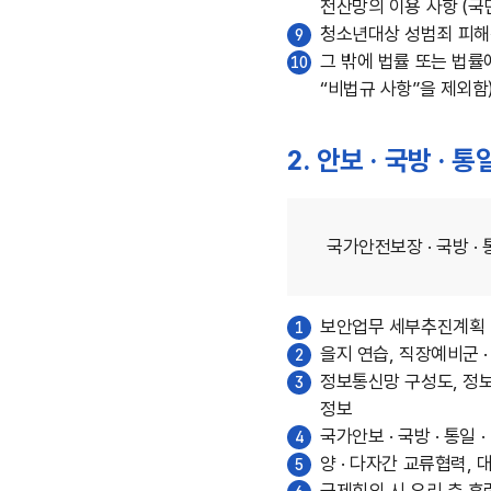
전산망의 이용 사항 (국
청소년대상 성범죄 피해청
9
그 밖에 법률 또는 법률에
10
“비법규 사항”을 제외함
2. 안보 · 국방 ·
국가안전보장 · 국방 
보안업무 세부추진계획 
1
을지 연습, 직장예비군
2
정보통신망 구성도, 정보
3
정보
국가안보 · 국방 · 통
4
양 · 다자간 교류협력,
5